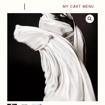
MY CART
MENU
SHOP FINE ART
LES SÉRIES PHOTO
BIOGRAPHIE
CONTACT
FINE ART PHOTOGRAPHY